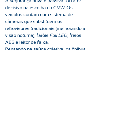
A segurança ativa e passiva foi fator 
decisivo na escolha da CMW. Os 
veículos contam com sistema de 
câmeras que substituem os 
retrovisores tradicionais (melhorando a 
visão noturna), faróis 
Full LED
, freios 
ABS e leitor de faixa.
Pensando na saúde coletiva, os ônibus 
dispõem de sistemas de ar-
condicionado com luz UV-C e capas 
antimicrobianas, tecnologias de 
biossegurança essenciais para a 
redução de contaminação viral. O 
investimento em equipamentos soma-
se ao programa contínuo da CMW de 
capacitação de colaboradores em 
direção defensiva, garantindo viagens 
seguras seja para o turismo de lazer 
ou corporativo.